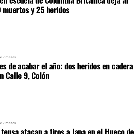
en escuela de Columbia Británica deja al
 muertos y 25 heridos
e 7 meses
es de acabar el año: dos heridos en cadera
n Calle 9, Colón
e 7 meses
tensa atacan a tiros a Japa en el Hueco de