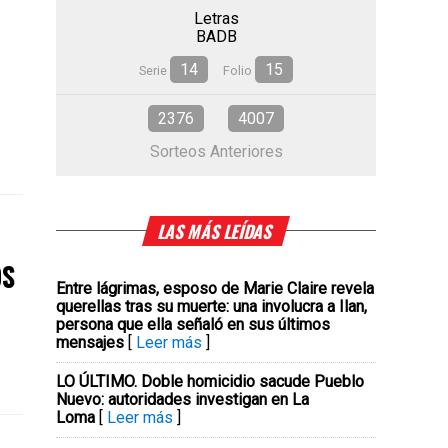
Letras
BADB
14
15
Serie
Folio
2376
4007
Sorteos Anteriores
LAS MÁS LEÍDAS
OS
Entre lágrimas, esposo de Marie Claire revela
querellas tras su muerte: una involucra a Ilan,
persona que ella señaló en sus últimos
mensajes
[
Leer más
]
LO ÚLTIMO. Doble homicidio sacude Pueblo
Nuevo: autoridades investigan en La
Loma
[
Leer más
]