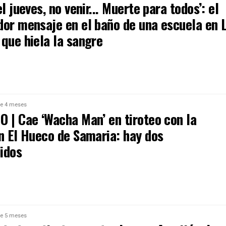
el jueves, no venir... Muerte para todos’: el
dor mensaje en el baño de una escuela en 
que hiela la sangre
e 4 meses
O | Cae ‘Wacha Man’ en tiroteo con la
en El Hueco de Samaria: hay dos
idos
e 5 meses