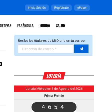
Inicia Sesión
Regístrate
ePaper
ORTIVAS
FARÁNDULA
MUNDO
SALUD
o
LOTERÍA
Lotería Miércoles 5 de Agosto del 2026
Primer Premio
4654