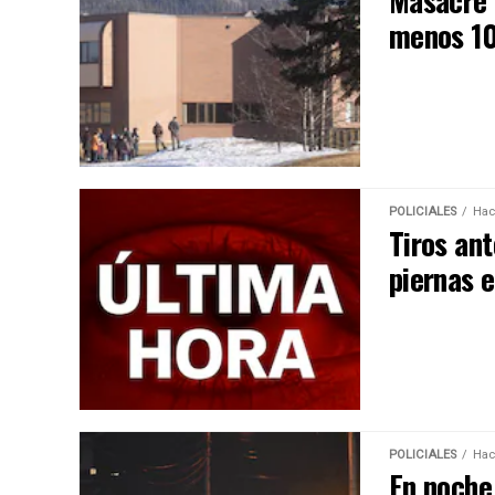
Masacre 
menos 10
POLICIALES
Hac
Tiros ant
piernas e
POLICIALES
Hac
En noche 