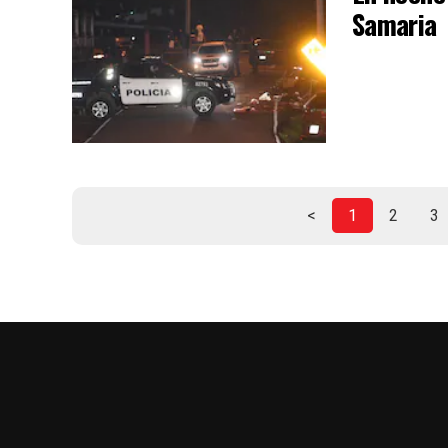
Samaria
<
1
2
3