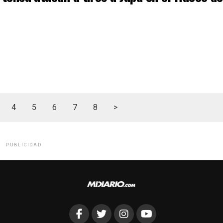
4
5
6
7
8
>
PUBLICIDAD