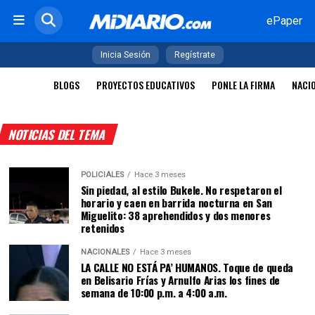
ePaper
Inicia Sesión
Regístrate
BLOGS
PROYECTOS EDUCATIVOS
PONLE LA FIRMA
NACI
NOTICIAS DEL TEMA
POLICIALES
Hace 3 meses
Sin piedad, al estilo Bukele. No respetaron el
horario y caen en barrida nocturna en San
Miguelito: 38 aprehendidos y dos menores
retenidos
NACIONALES
Hace 3 meses
LA CALLE NO ESTÁ PA’ HUMANOS. Toque de queda
en Belisario Frías y Arnulfo Arias los fines de
semana de 10:00 p.m. a 4:00 a.m.