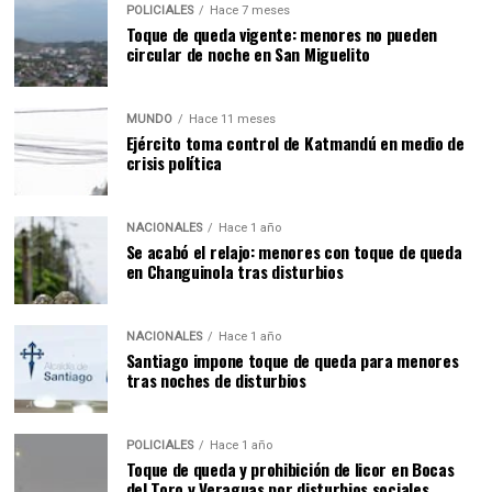
POLICIALES
Hace 7 meses
Toque de queda vigente: menores no pueden
circular de noche en San Miguelito
MUNDO
Hace 11 meses
Ejército toma control de Katmandú en medio de
crisis política
NACIONALES
Hace 1 año
Se acabó el relajo: menores con toque de queda
en Changuinola tras disturbios
NACIONALES
Hace 1 año
Santiago impone toque de queda para menores
tras noches de disturbios
POLICIALES
Hace 1 año
Toque de queda y prohibición de licor en Bocas
del Toro y Veraguas por disturbios sociales