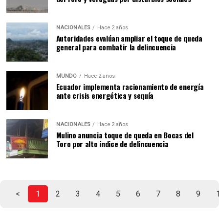
NACIONALES
Hace 2 años
Autoridades evalúan ampliar el toque de queda
general para combatir la delincuencia
MUNDO
Hace 2 años
Ecuador implementa racionamiento de energía
ante crisis energética y sequía
NACIONALES
Hace 2 años
Mulino anuncia toque de queda en Bocas del
Toro por alto índice de delincuencia
<
1
2
3
4
5
6
7
8
9