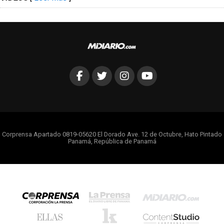
Corprensa Apartado 0819-05620 El Dorado Ave. 12 de Octubre, Hato Pintado
Panamá, República de Panamá