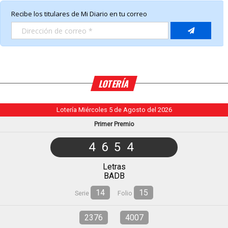
LOTERÍA
Lotería Miércoles 5 de Agosto del 2026
Primer Premio
4654
Letras
BADB
14
15
Serie
Folio
2376
4007