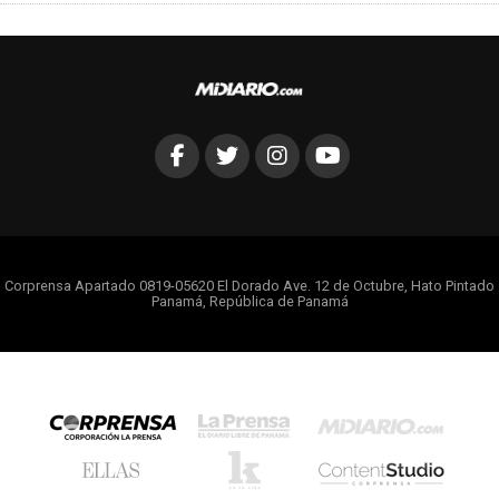
Corprensa Apartado 0819-05620 El Dorado Ave. 12 de Octubre, Hato Pintado
Panamá, República de Panamá