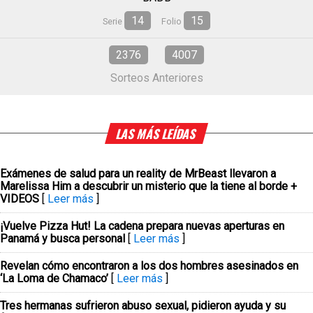
14
15
Serie
Folio
2376
4007
Sorteos Anteriores
LAS MÁS LEÍDAS
Exámenes de salud para un reality de MrBeast llevaron a
Marelissa Him a descubrir un misterio que la tiene al borde +
VIDEOS
[
Leer más
]
¡Vuelve Pizza Hut! La cadena prepara nuevas aperturas en
Panamá y busca personal
[
Leer más
]
Revelan cómo encontraron a los dos hombres asesinados en
‘La Loma de Chamaco’
[
Leer más
]
Tres hermanas sufrieron abuso sexual, pidieron ayuda y su