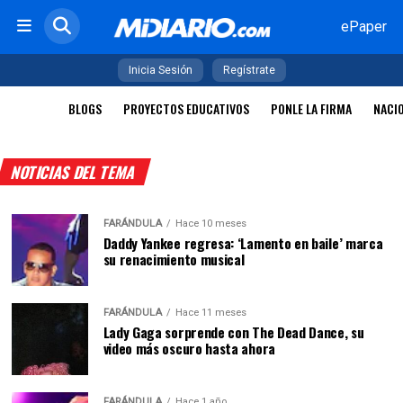
ePaper
Inicia Sesión
Regístrate
BLOGS
PROYECTOS EDUCATIVOS
PONLE LA FIRMA
NACI
NOTICIAS DEL TEMA
FARÁNDULA
Hace 10 meses
Daddy Yankee regresa: ‘Lamento en baile’ marca
su renacimiento musical
FARÁNDULA
Hace 11 meses
Lady Gaga sorprende con The Dead Dance, su
video más oscuro hasta ahora
FARÁNDULA
Hace 1 año