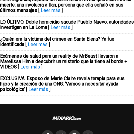
muerte: una involucra a Ilan, persona que ella señaló en sus
últimos mensajes
[
Leer más
]
LO ÚLTIMO. Doble homicidio sacude Pueblo Nuevo: autoridades
investigan en La Loma
[
Leer más
]
¿Quién era la víctima del crimen en Santa Elena? Ya fue
identificada
[
Leer más
]
Exámenes de salud para un reality de MrBeast llevaron a
Marelissa Him a descubrir un misterio que la tiene al borde +
VIDEOS
[
Leer más
]
EXCLUSIVA. Esposo de Marie Claire revela terapia para sus
hijos y la creación de una ONG: ‘Vamos a necesitar ayuda
psicológica’
[
Leer más
]