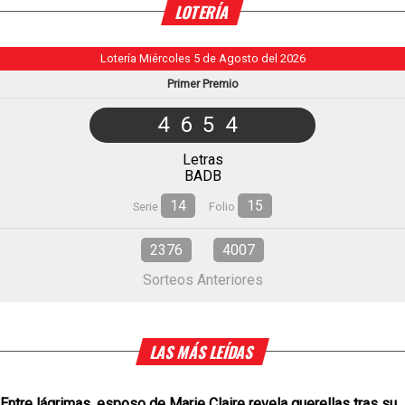
LOTERÍA
Lotería Miércoles 5 de Agosto del 2026
Primer Premio
4654
Letras
BADB
14
15
Serie
Folio
2376
4007
Sorteos Anteriores
LAS MÁS LEÍDAS
Entre lágrimas, esposo de Marie Claire revela querellas tras su