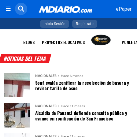
ePaper
Inicia Sesión
Regístrate
BLOGS
PROYECTOS EDUCATIVOS
PONLE L
NOTICIAS DEL TEMA
NACIONALES
Hace 6 meses
Soná evalúa zonificar la recolección de basura y
revisar tarifa de aseo
NACIONALES
Hace 11 meses
Alcaldía de Panamá defiende consulta pública y
avance en zonificación de San Francisco
NACIONALES
Hace 11 meses