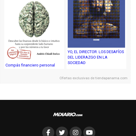
YO, EL DIRECTOR. LOS DESAFÍOS
DEL LIDERAZGO EN LA
SOCIEDAD
Compás financiero personal
Ofertas exclusivas de
tiendapanama.com