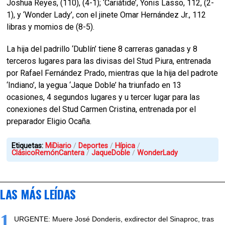
Joshua Reyes, (110), (4-1); ‘Cariátide’, Yonis Lasso, 112, (2-
1), y ‘Wonder Lady’, con el jinete Omar Hernández Jr., 112
libras y momios de (8-5).
La hija del padrillo ‘Dublín’ tiene 8 carreras ganadas y 8
terceros lugares para las divisas del Stud Piura, entrenada
por Rafael Fernández Prado, mientras que la hija del padrote
‘Indiano’, la yegua ‘Jaque Doble’ ha triunfado en 13
ocasiones, 4 segundos lugares y u tercer lugar para las
conexiones del Stud Carmen Cristina, entrenada por el
preparador Eligio Ocaña.
Etiquetas:
MiDiario
Deportes
Hípica
ClásicoRemónCantera
JaqueDoble
WonderLady
LAS MÁS LEÍDAS
1
URGENTE: Muere José Donderis, exdirector del Sinaproc, tras