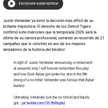
ESCUCHAR AUDIO NOTICIA
Justin Verlander ya tomó la decisión más difícil de su
brillante trayectoria. El derecho de los Detroit Tigers
confirmó este miércoles que la temporada 2026 será la
última de su carrera profesional, cerrando un recorrido de 21
campañas que lo convirtió en uno de los mejores
lanzadores de la historia del béisbol.
In light of Justin Verlander announcing is retirement
at season’s end, I will forever remember this play
and how Erick Aybar got under his skin in the 8th
inning of a no-hitter. Verlander was furious that Aybar
bunted.
Ultimately, Verlander lost the no-hit bid and barely
got…
pic.twitter.com/D57t68sphd