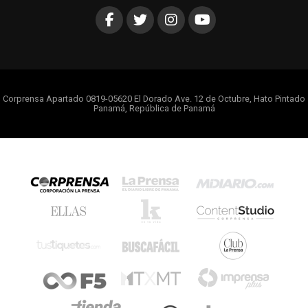
Corprensa Apartado 0819-05620 El Dorado Ave. 12 de Octubre, Hato Pintado
Panamá, República de Panamá