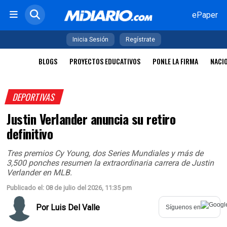
ePaper
Inicia Sesión
Regístrate
BLOGS
PROYECTOS EDUCATIVOS
PONLE LA FIRMA
NACI
DEPORTIVAS
Justin Verlander anuncia su retiro
definitivo
Tres premios Cy Young, dos Series Mundiales y más de
3,500 ponches resumen la extraordinaria carrera de Justin
Verlander en MLB.
Publicado el: 08 de julio del 2026, 11:35 pm
Por
Luis Del Valle
Síguenos en