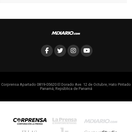
Corprensa Apartado 0819-05620 El Dorado Ave. 12 de Octubre, Hato Pintado
Panamá, República de Panamá