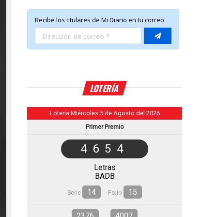
LOTERÍA
Lotería Miércoles 5 de Agosto del 2026
Primer Premio
4654
Letras
BADB
14
15
Serie
Folio
2376
4007