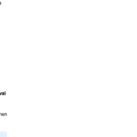
a
val
imen