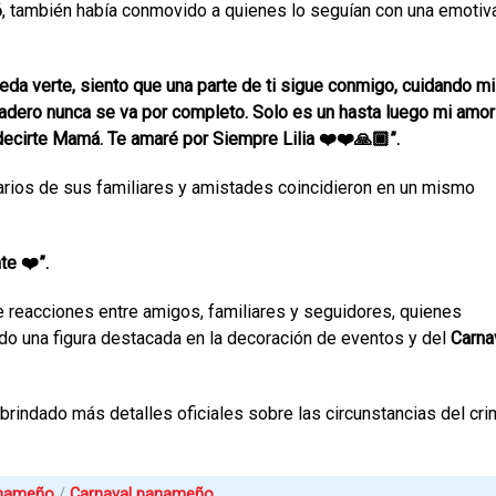
6
, también había conmovido a quienes lo seguían con una emotiv
eda verte, siento que una parte de ti sigue conmigo, cuidando mi
dero nunca se va por completo. Solo es un hasta luego mi amor
 decirte Mamá. Te amaré por Siempre Lilia ❤️❤️🙏🏾”.
arios de sus familiares y amistades coincidieron en un mismo
te ❤️”.
 reacciones entre amigos, familiares y seguidores, quienes
ado una figura destacada en la decoración de eventos y del
Carna
brindado más detalles oficiales sobre las circunstancias del cr
anameño
Carnaval panameño