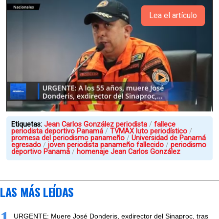
Lea el artículo
Etiquetas:
Jean Carlos González periodista
fallece
periodista deportivo Panamá
TVMAX luto periodístico
promesa del periodismo panameño
Universidad de Panamá
egresado
joven periodista panameño fallecido
periodismo
deportivo Panamá
homenaje Jean Carlos González
LAS MÁS LEÍDAS
1
URGENTE: Muere José Donderis, exdirector del Sinaproc, tras