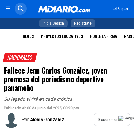
ePaper
Inicia Sesión
Regístrate
BLOGS
PROYECTOS EDUCATIVOS
PONLE LA FIRMA
NACI
NACIONALES
Fallece Jean Carlos González, joven
promesa del periodismo deportivo
panameño
Su legado vivirá en cada crónica.
Publicado el: 08 de junio del 2025, 08:28 pm
Por
Alexis González
Síguenos en