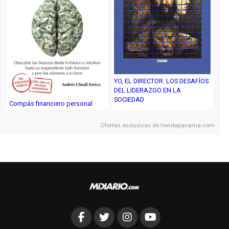
YO, EL DIRECTOR. LOS DESAFÍOS
DEL LIDERAZGO EN LA
SOCIEDAD
Compás financiero personal
Ofertas exclusivas de
tiendapanama.com