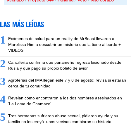
Rechazo
Proyecto 544
Panamá
Veto
Nito Cortizo
LAS MÁS LEÍDAS
1
Exámenes de salud para un reality de MrBeast llevaron a
Marelissa Him a descubrir un misterio que la tiene al borde +
VIDEOS
2
Cancillería confirma que panameño regresa lesionado desde
Rusia y que pagó su propio boleto de avión
3
Agroferias del IMA llegan este 7 y 8 de agosto: revisa si estarán
cerca de tu comunidad
4
Revelan cómo encontraron a los dos hombres asesinados en
‘La Loma de Chamaco’
5
Tres hermanas sufrieron abuso sexual, pidieron ayuda y su
familia no les creyó: unas vecinas cambiaron su historia