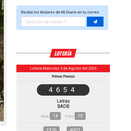
LOTERÍA
Lotería Miércoles 5 de Agosto del 2026
Primer Premio
4654
Letras
BADB
14
15
Serie
Folio
2376
4007