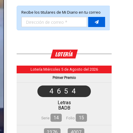
LOTERÍA
Lotería Miércoles 5 de Agosto del 2026
Primer Premio
4654
Letras
BADB
14
15
Serie
Folio
2376
4007