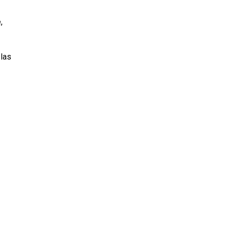
,
 las