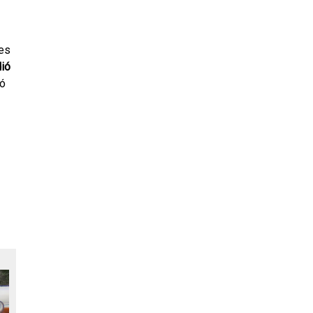
nes
dió
vó