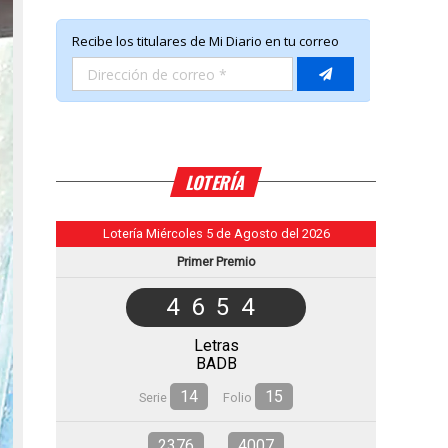
LOTERÍA
Lotería Miércoles 5 de Agosto del 2026
Primer Premio
4654
Letras
BADB
14
15
Serie
Folio
2376
4007