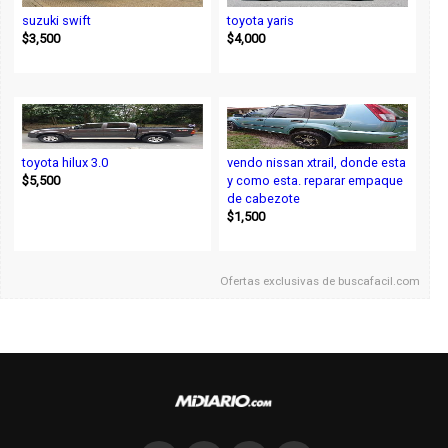
suzuki swift
toyota yaris
$3,500
$4,000
toyota hilux 3.0
vendo nissan xtrail, donde esta
$5,500
y como esta. reparar empaque
de cabezote
$1,500
Ofertas exclusivas de
buscafacil.com