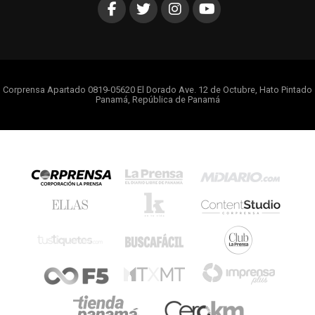
Corprensa Apartado 0819-05620 El Dorado Ave. 12 de Octubre, Hato Pintado
Panamá, República de Panamá